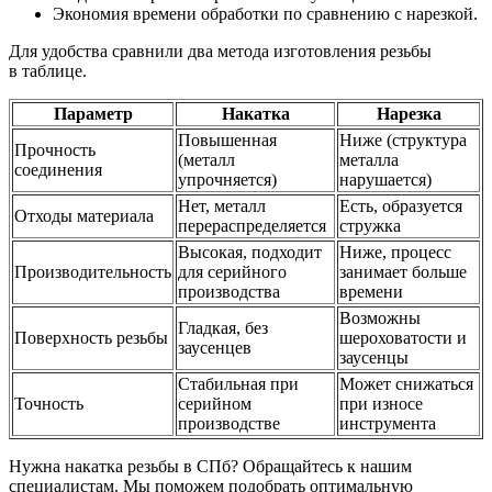
Экономия времени обработки по сравнению с нарезкой.
Для удобства сравнили два метода изготовления резьбы
в таблице.
Параметр
Накатка
Нарезка
Повышенная
Ниже (структура
Прочность
(металл
металла
соединения
упрочняется)
нарушается)
Нет, металл
Есть, образуется
Отходы материала
перераспределяется
стружка
Высокая, подходит
Ниже, процесс
Производительность
для серийного
занимает больше
производства
времени
Возможны
Гладкая, без
Поверхность резьбы
шероховатости и
заусенцев
заусенцы
Стабильная при
Может снижаться
Точность
серийном
при износе
производстве
инструмента
Нужна накатка резьбы в СПб? Обращайтесь к нашим
специалистам. Мы поможем подобрать оптимальную